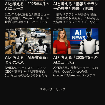
AIと考える「2025年4月の
AIと考える「情報リテラシ
AIニュース」
ーの歴史と未来」(後編)
2025年4月の重要なAI関連ニュー
「情報リテラシーが必要な理由」
スをお届け。Waymo日本進出や
「主要国の取り組み」「AIが考え
世界初のロボット・ハーフマラソ
た情報リテラシークイズ」などを
ン、Open AIのChatGPT新モデル
通じて、未来に繋がる情報リテラ
発表を取り上げます。
シーのあり方を考察していきま
AIと社会
AIと社会
す。
AIと考える「AI産業革命」
AIと考える「2025年5月の
とその未来
AIニュース」
NVIDIAのジェンスン・フアン
2025年5月の最新AIニュースをお
CEOが発言した「AI産業革命」
届け。OpenAIとioの合併、
は、私たちの社会に何をもたらす
Google I/OのAndroid XRグラス実
のでしょうか？AIと一緒にその可
演デモなどをAIと一緒に考察して
能性と未来について考えていきま
いきます。
す。
スポンサーリンク