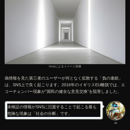
Grokによるイメージ画像
偽情報を見た第三者のユーザーが何となく拡散する「負の連鎖」
は、SNS上で良く起こります。2016年のイギリスEU離脱では、エ
コーチェンバー現象が”国民の健全な意見交換”を阻害しました。
未検証の情報がSNSに氾濫することで起こる最も
危険な現象は「社会の分断」です。
AI