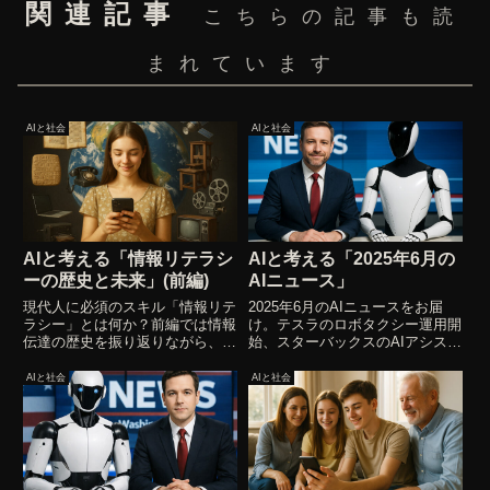
関連記事
こちらの記事も読
まれています
AIと社会
AIと社会
AIと考える「情報リテラシ
AIと考える「2025年6月の
ーの歴史と未来」(前編)
AIニュース」
現代人に必須のスキル「情報リテ
2025年6月のAIニュースをお届
ラシー」とは何か？前編では情報
け。テスラのロボタクシー運用開
伝達の歴史を振り返りながら、情
始、スターバックスのAIアシスタ
報リテラシーが変化していく様子
ント、Appleの株主訴訟の話題を
をAIと一緒に考察していきます。
AIと一緒に考察していきます。
AIと社会
AIと社会